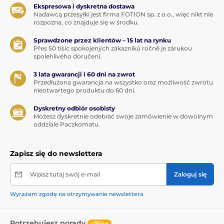
Ekspresowa i dyskretna dostawa
Nadawcą przesyłki jest firma FOTION sp. z o.o., więc nikt nie
rozpozna, co znajduje się w środku.
Sprawdzone przez klientów – 15 lat na rynku
Přes 50 tisíc spokojených zákazníků ročně je zárukou
spolehlivého doručení.
3 lata gwarancji i 60 dni na zwrot
Przedłużona gwarancja na wszystko oraz możliwość zwrotu
nieotwartego produktu do 60 dni.
Dyskretny odbiór osobisty
Możesz dyskretnie odebrać swoje zamówienie w dowolnym
oddziale Paczkomatu.
Zapisz się do newslettera
Wpisz tutaj swój e-mail
Zaloguj się
Wyrażam zgodę na otrzymywanie newslettera
Potrzebujesz porady
offline