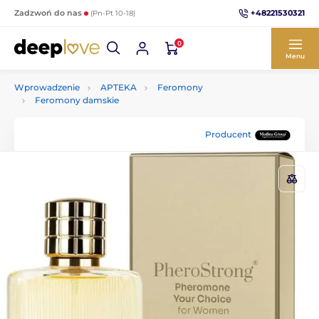
+48221530321
Zadzwoń do nas
(Pn-Pt 10-18)
0
Menu
Wprowadzenie
APTEKA
Feromony
Feromony damskie
Producent