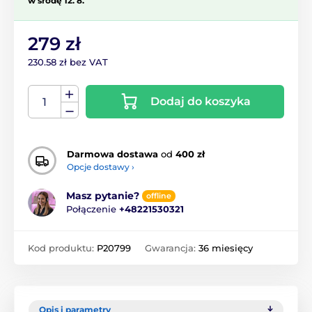
w środę 12. 8.
279 zł
230.58 zł bez VAT
Dodaj do koszyka
Darmowa dostawa
od
400 zł
Opcje dostawy ›
Masz pytanie?
offline
Połączenie
+48221530321
Kod produktu:
P20799
Gwarancja:
36 miesięcy
Opis i parametry