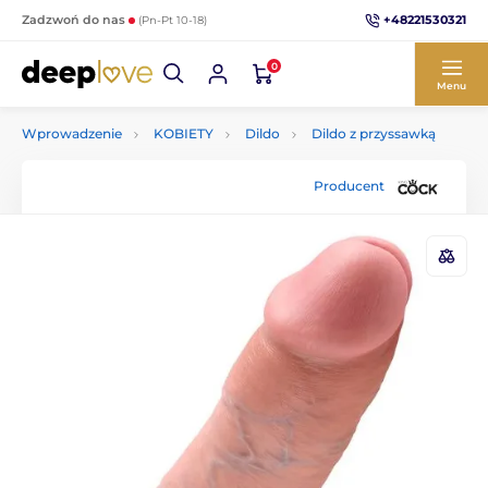
+48221530321
Zadzwoń do nas
(Pn-Pt 10-18)
0
Menu
Wprowadzenie
KOBIETY
Dildo
Dildo z przyssawką
Producent