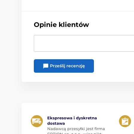
Opinie klientów
Prześlij recenzję
Ekspresowa i dyskretna
dostawa
Nadawcą przesyłki jest firma
FOTION sp. z o.o., więc nikt