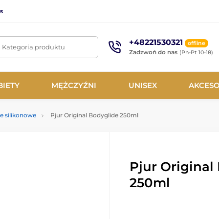
s
+48221530321
offline
. Kategoria produktu
Zadzwoń do nas
(Pn-Pt 10-18)
BIETY
MĘŻCZYŹNI
UNISEX
AKCESO
le silikonowe
Pjur Original Bodyglide 250ml
Pjur Original
250ml