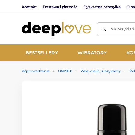
Kontakt
Dostawa i płatność
Dyskretna przesyłka
O na
Na przykład
BESTSELLERY
WIBRATORY
KO
Wprowadzenie
UNISEX
Żele, olejki, lubrykanty
Że