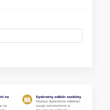
dni na
Dyskretny odbiór osobisty
Możesz dyskretnie odebrać
a na
swoje zamówienie w
ość
dowolnym oddziale