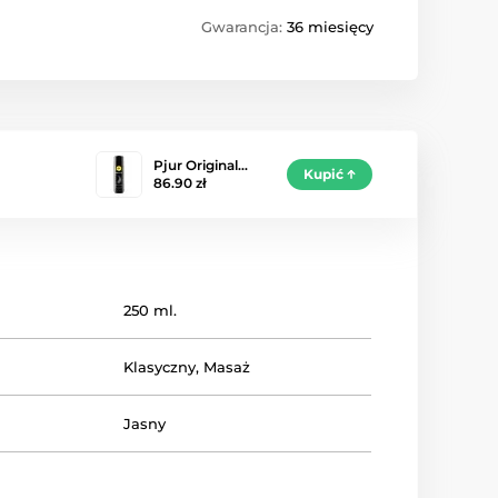
Gwarancja:
36 miesięcy
Pjur Original…
Kupić
86.90 zł
250 ml.
Klasyczny
,
Masaż
Jasny