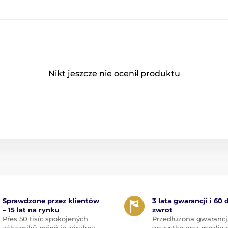
Nikt jeszcze nie ocenił produktu
Sprawdzone przez klientów
3 lata gwarancji i 60 
– 15 lat na rynku
zwrot
Přes 50 tisíc spokojených
Przedłużona gwarancj
zákazníků ročně je zárukou
wszystko oraz możliw