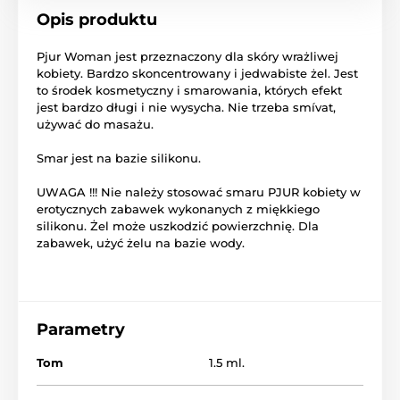
Opis produktu
Pjur
Woman
jest przeznaczony
dla skóry wrażliwej
kobiety.
Bardzo skoncentrowany
i jedwabiste
żel
.
Jest
to
środek
kosmetyczny
i smarowania
, których
efekt
jest bardzo
długi i
nie wysycha
.
Nie trzeba
smívat
,
używać
do masażu
.
Smar
jest
na bazie silikonu
.
UWAGA
!!!
Nie należy stosować
smaru
PJUR
kobiety
w
erotycznych
zabawek
wykonanych z
miękkiego
silikonu
.
Żel może
uszkodzić powierzchnię
.
Dla
zabawek
,
użyć
żelu
na bazie wody
.
Parametry
Tom
1.5 ml.