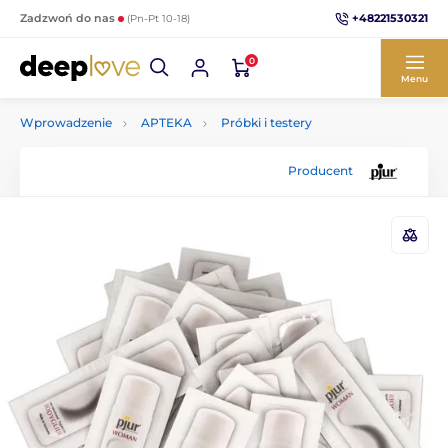
+48221530321
Zadzwoń do nas
(Pn-Pt 10-18)
0
Menu
Wprowadzenie
APTEKA
Próbki i testery
Producent