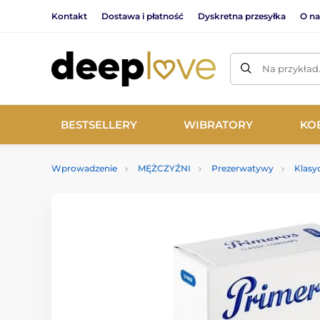
Kontakt
Dostawa i płatność
Dyskretna przesyłka
O na
Na przykład
BESTSELLERY
WIBRATORY
KO
Wprowadzenie
MĘŻCZYŹNI
Prezerwatywy
Klasy