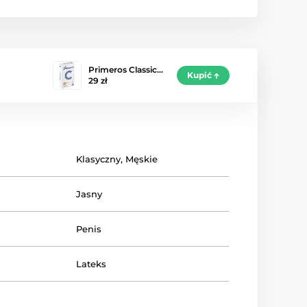
Primeros Classic…
Kupić
29 zł
Klasyczny
,
Męskie
Jasny
Penis
Lateks