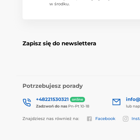
w środku.
Zapisz się do newslettera
Potrzebujesz porady
+48221530321
info@
online
Zadzwoń do nas
Pn-Pt 10-18
lub nap
Znajdziesz nas również na:
Facebook
Ins