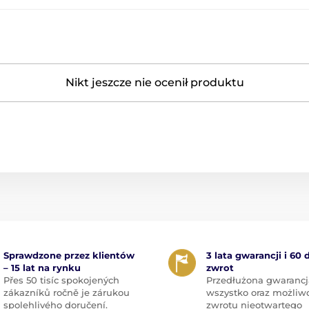
Nikt jeszcze nie ocenił produktu
Sprawdzone przez klientów
3 lata gwarancji i 60 
– 15 lat na rynku
zwrot
Přes 50 tisíc spokojených
Przedłużona gwarancj
zákazníků ročně je zárukou
wszystko oraz możliw
spolehlivého doručení.
zwrotu nieotwartego