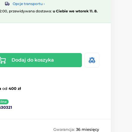
Opcje transportu ›
12:00, przewidywana dostawa:
u Ciebie we wtorek 11. 8.
Dodaj do koszyka
a
od
400 zł
line
530321
Gwarancja:
36 miesięcy