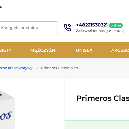
s
+48221530321
online
. Kategoria produktu
Zadzwoń do nas
(Pn-Pt 10-18)
BIETY
MĘŻCZYŹNI
UNISEX
AKCESO
czne prezerwatywy
Primeros Classic 12szt
Primeros Clas