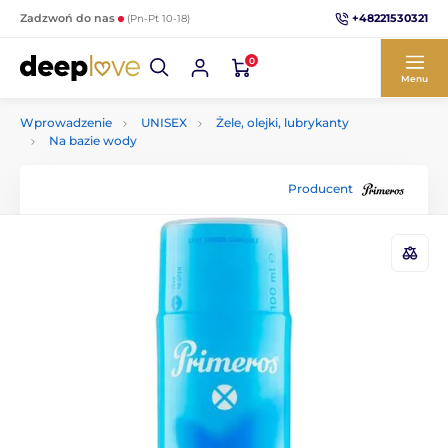
+48221530321
Zadzwoń do nas
(Pn-Pt 10-18)
0
Menu
Wprowadzenie
UNISEX
Żele, olejki, lubrykanty
Na bazie wody
Producent