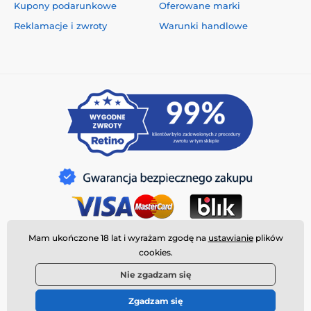
Kupony podarunkowe
Oferowane marki
Reklamacje i zwroty
Warunki handlowe
Mam ukończone 18 lat i wyrażam zgodę na
ustawianie
plików
cookies.
Nie zgadzam się
Zgadzam się
© 2026 www.deeplove.pl ⦁ Utworzono e-sklep
SIMPLIA.cz