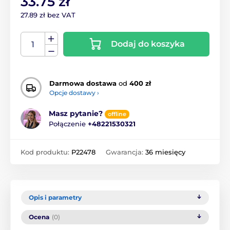
33.75 zł
27.89 zł bez VAT
Dodaj do koszyka
Darmowa dostawa
od
400 zł
Opcje dostawy ›
Masz pytanie?
offline
Połączenie
+48221530321
Kod produktu:
P22478
Gwarancja:
36 miesięcy
Opis i parametry
Ocena
(0)