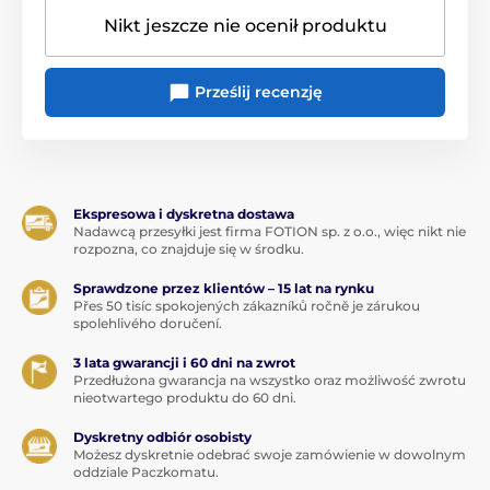
Nikt jeszcze nie ocenił produktu
Prześlij recenzję
Ekspresowa i dyskretna dostawa
Nadawcą przesyłki jest firma FOTION sp. z o.o., więc nikt nie
rozpozna, co znajduje się w środku.
Sprawdzone przez klientów – 15 lat na rynku
Přes 50 tisíc spokojených zákazníků ročně je zárukou
spolehlivého doručení.
3 lata gwarancji i 60 dni na zwrot
Przedłużona gwarancja na wszystko oraz możliwość zwrotu
nieotwartego produktu do 60 dni.
Dyskretny odbiór osobisty
Możesz dyskretnie odebrać swoje zamówienie w dowolnym
oddziale Paczkomatu.