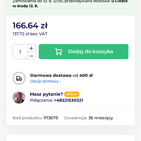
Zamówienia do 10. 8. 12:00, przewidywana dostawa:
u Ciebie
w środę 12. 8.
166.64 zł
137.72 zł bez VAT
Dodaj do koszyka
Darmowa dostawa
od
400 zł
Opcje dostawy ›
Masz pytanie?
offline
Połączenie
+48221530321
Kod produktu:
P13679
Gwarancja:
36 miesięcy