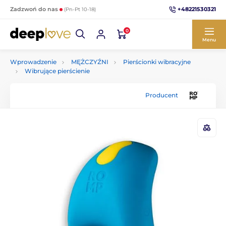
+48221530321
Zadzwoń do nas
(Pn-Pt 10-18)
0
Menu
Wprowadzenie
MĘŻCZYŹNI
Pierścionki wibracyjne
Wibrujące pierścienie
Producent