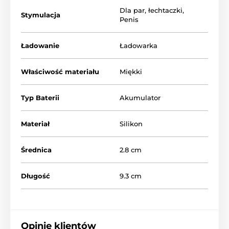
Dla par
,
łechtaczki
,
Stymulacja
Penis
Ładowanie
Ładowarka
Właściwość materiału
Miękki
Typ Baterii
Akumulator
Materiał
Silikon
Średnica
2.8 cm
Długość
9.3 cm
Opinie klientów