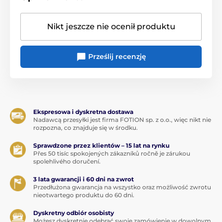
Nikt jeszcze nie ocenił produktu
Prześlij recenzję
Ekspresowa i dyskretna dostawa
Nadawcą przesyłki jest firma FOTION sp. z o.o., więc nikt nie
rozpozna, co znajduje się w środku.
Sprawdzone przez klientów – 15 lat na rynku
Přes 50 tisíc spokojených zákazníků ročně je zárukou
spolehlivého doručení.
3 lata gwarancji i 60 dni na zwrot
Przedłużona gwarancja na wszystko oraz możliwość zwrotu
nieotwartego produktu do 60 dni.
Dyskretny odbiór osobisty
Możesz dyskretnie odebrać swoje zamówienie w dowolnym