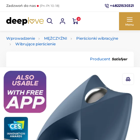
+48221530321
Zadzwoń do nas
(Pn-Pt 10-18)
0
Menu
Wprowadzenie
MĘŻCZYŹNI
Pierścionki wibracyjne
Wibrujące pierścienie
Producent