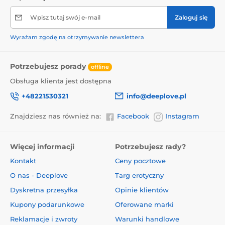
Wpisz tutaj swój e-mail
Zaloguj się
Wyrażam zgodę na otrzymywanie newslettera
Potrzebujesz porady
offline
Obsługa klienta jest dostępna
+48221530321
info@deeplove.pl
Znajdziesz nas również na:
Facebook
Instagram
Więcej informacji
Potrzebujesz rady?
Kontakt
Ceny pocztowe
O nas - Deeplove
Targ erotyczny
Dyskretna przesyłka
Opinie klientów
Kupony podarunkowe
Oferowane marki
Reklamacje i zwroty
Warunki handlowe