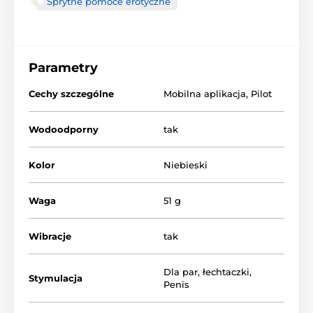
Sprytne pomoce erotyczne
Parametry
Cechy szczególne
Mobilna aplikacja
,
Pilot
Wodoodporny
tak
Kolor
Niebieski
Waga
51 g
Wibracje
tak
Dla par
,
łechtaczki
,
Stymulacja
Penis