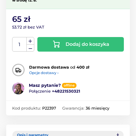
w środę 12. 8.
65 zł
53.72 zł bez VAT
Dodaj do koszyka
Darmowa dostawa
od
400 zł
Opcje dostawy ›
Masz pytanie?
offline
Połączenie
+48221530321
Kod produktu:
P22397
Gwarancja:
36 miesięcy
Opis i parametry