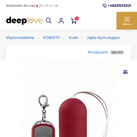
+48221530321
Zadzwoń do nas
(Pn-Pt 10-18)
0
Menu
Wprowadzenie
KOBIETY
Kulki
Jajka stymulujące
Producent