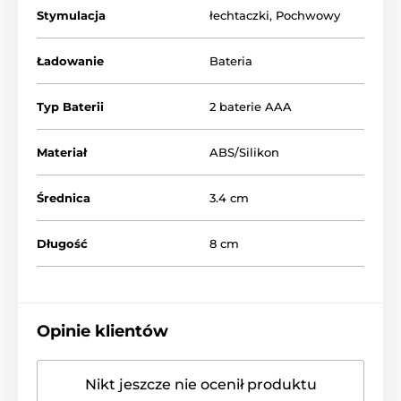
Stymulacja
łechtaczki
,
Pochwowy
Ładowanie
Bateria
Typ Baterii
2 baterie AAA
Materiał
ABS/Silikon
Średnica
3.4 cm
Długość
8 cm
Opinie klientów
Nikt jeszcze nie ocenił produktu