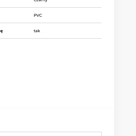
PVC
dę
tak