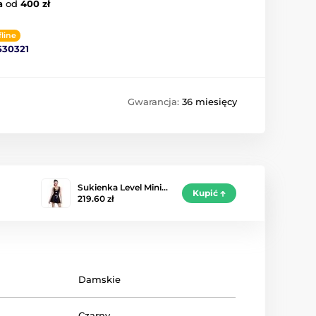
a
od
400 zł
fline
530321
Gwarancja:
36 miesięcy
Sukienka Level Mini…
Kupić
219.60 zł
Damskie
Czarny