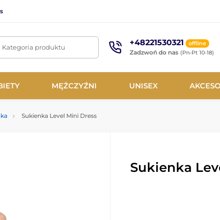
s
+48221530321
offline
. Kategoria produktu
Zadzwoń do nas
(Pn-Pt 10-18)
BIETY
MĘŻCZYŹNI
UNISEX
AKCESO
nka
Sukienka Level Mini Dress
Sukienka Leve