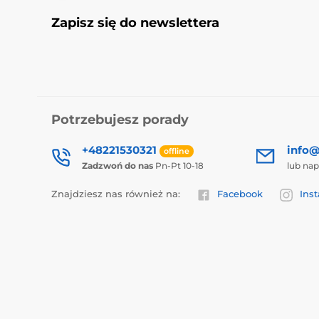
Zapisz się do newslettera
Potrzebujesz porady
+48221530321
info@
offline
Zadzwoń do nas
Pn-Pt 10-18
lub nap
Znajdziesz nas również na:
Facebook
Ins