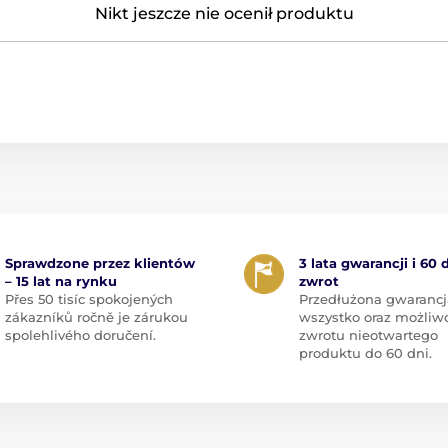
Nikt jeszcze nie ocenił produktu
Sprawdzone przez klientów
3 lata gwarancji i 60 
– 15 lat na rynku
zwrot
Přes 50 tisíc spokojených
Przedłużona gwarancj
zákazníků ročně je zárukou
wszystko oraz możliw
spolehlivého doručení.
zwrotu nieotwartego
produktu do 60 dni.