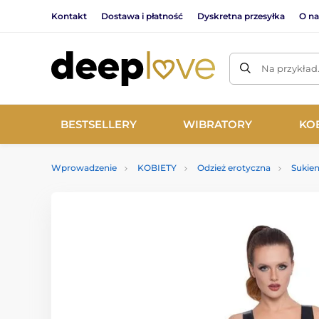
Kontakt
Dostawa i płatność
Dyskretna przesyłka
O na
Na przykład
BESTSELLERY
WIBRATORY
KO
Wprowadzenie
KOBIETY
Odzież erotyczna
Sukie