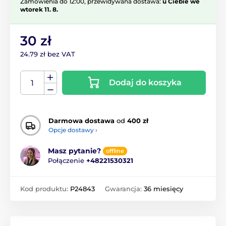
Zamówienia do 12:00, przewidywana dostawa:
u Ciebie we
wtorek 11. 8.
30 zł
24.79 zł bez VAT
Dodaj do koszyka
Darmowa dostawa
od
400 zł
Opcje dostawy ›
Masz pytanie?
offline
Połączenie
+48221530321
Kod produktu:
P24843
Gwarancja:
36 miesięcy