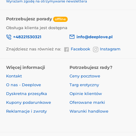
Wyrażam zgodę na otrzymywanie newslettera
Potrzebujesz porady
offline
Obsługa klienta jest dostępna
+48221530321
info@deeplove.pl
Znajdziesz nas również na:
Facebook
Instagram
Więcej informacji
Potrzebujesz rady?
Kontakt
Ceny pocztowe
O nas - Deeplove
Targ erotyczny
Dyskretna przesyłka
Opinie klientów
Kupony podarunkowe
Oferowane marki
Reklamacje i zwroty
Warunki handlowe