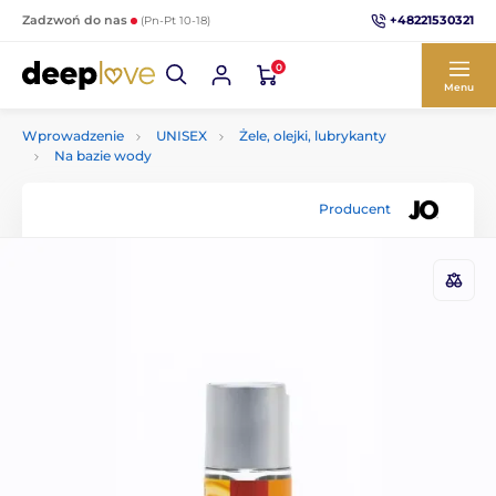
+48221530321
Zadzwoń do nas
(Pn-Pt 10-18)
0
Menu
Wprowadzenie
UNISEX
Żele, olejki, lubrykanty
Na bazie wody
Producent