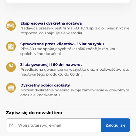
Ekspresowa i dyskretna dostawa
Nadawcą przesyłki jest firma FOTION sp. z o.o., więc nikt nie
rozpozna, co znajduje się w środku.
Sprawdzone przez klientów – 15 lat na rynku
Přes 50 tisíc spokojených zákazníků ročně je zárukou
spolehlivého doručení.
3 lata gwarancji i 60 dni na zwrot
Przedłużona gwarancja na wszystko oraz możliwość zwrotu
nieotwartego produktu do 60 dni.
Dyskretny odbiór osobisty
Możesz dyskretnie odebrać swoje zamówienie w dowolnym
oddziale Paczkomatu.
Zapisz się do newslettera
Wpisz tutaj swój e-mail
Zaloguj się