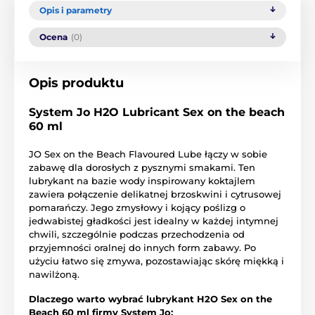
Opis i parametry
Ocena
(0)
Opis produktu
System Jo H2O Lubricant Sex on the beach
60 ml
JO Sex on the Beach Flavoured Lube łączy w sobie
zabawę dla dorosłych z pysznymi smakami. Ten
lubrykant na bazie wody inspirowany koktajlem
zawiera połączenie delikatnej brzoskwini i cytrusowej
pomarańczy. Jego zmysłowy i kojący poślizg o
jedwabistej gładkości jest idealny w każdej intymnej
chwili, szczególnie podczas przechodzenia od
przyjemności oralnej do innych form zabawy. Po
użyciu łatwo się zmywa, pozostawiając skórę miękką i
nawilżoną.
Dlaczego warto wybrać lubrykant H2O Sex on the
Beach 60 ml firmy System Jo: