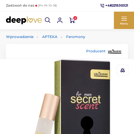
+48221530321
Zadzwoń do nas
(Pn-Pt 10-18)
0
Menu
Wprowadzenie
APTEKA
Feromony
Producent