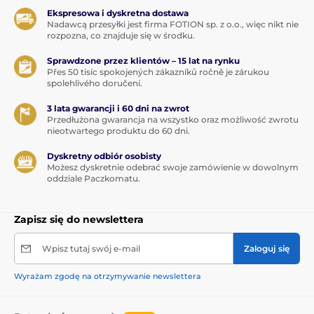
Ekspresowa i dyskretna dostawa
Nadawcą przesyłki jest firma FOTION sp. z o.o., więc nikt nie
rozpozna, co znajduje się w środku.
Sprawdzone przez klientów – 15 lat na rynku
Přes 50 tisíc spokojených zákazníků ročně je zárukou
spolehlivého doručení.
3 lata gwarancji i 60 dni na zwrot
Przedłużona gwarancja na wszystko oraz możliwość zwrotu
nieotwartego produktu do 60 dni.
Dyskretny odbiór osobisty
Możesz dyskretnie odebrać swoje zamówienie w dowolnym
oddziale Paczkomatu.
Zapisz się do newslettera
Wpisz tutaj swój e-mail
Zaloguj się
Wyrażam zgodę na otrzymywanie newslettera