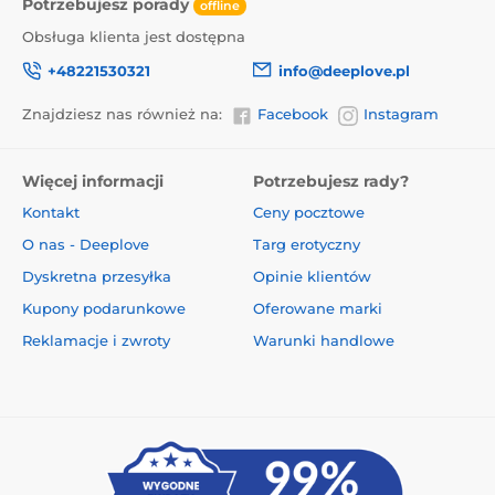
Potrzebujesz porady
offline
Obsługa klienta jest dostępna
+48221530321
info@deeplove.pl
Znajdziesz nas również na:
Facebook
Instagram
Więcej informacji
Potrzebujesz rady?
Kontakt
Ceny pocztowe
O nas - Deeplove
Targ erotyczny
Dyskretna przesyłka
Opinie klientów
Kupony podarunkowe
Oferowane marki
Reklamacje i zwroty
Warunki handlowe