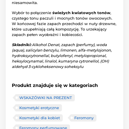
niesamowita.
Wybór to połączenie
świeżych kwiatowych tonów
,
czystego tonu paczuli i mocnych tonów owocowych.
W końcowej fazie zapach przechodzi w nuty drzewne,
które uzupełniają całą kompozycję. To urzekający
zapach pełen wyobraźni i kobiecości.
Składniki:
Alkohol Denat, zapach (perfumy), woda
(aqua), salicylan benzylu, limonen, alfa-metylojonon,
hydroksycytronellal, butylofenyl, metylopropional,
heksylocynamal, linalol, kumaryna cytronellol, (OH)
aldehyd 3-cykloheksenowy soheksylu
Produkt znajduje się w kategoriach
WSKAZÓWKI NA PREZENT
Kosmetyki erotyczne
Kosmetyki dla kobiet
Feromony
Feromony perfumowane