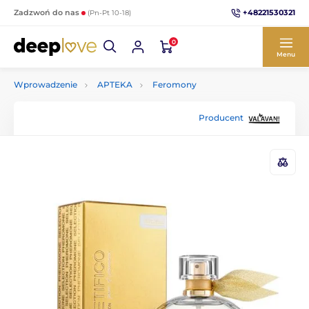
+48221530321
Zadzwoń do nas
(Pn-Pt 10-18)
0
Menu
Wprowadzenie
APTEKA
Feromony
Producent