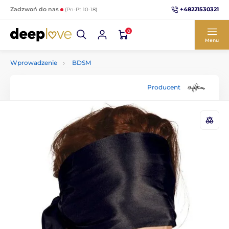
+48221530321
Zadzwoń do nas
(Pn-Pt 10-18)
0
Menu
Wprowadzenie
BDSM
Producent