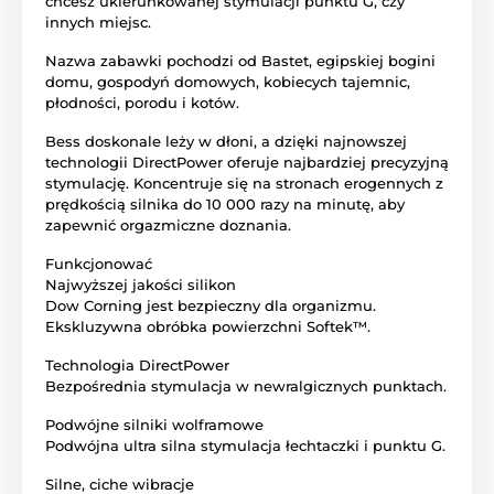
chcesz ukierunkowanej stymulacji punktu G, czy
innych miejsc.
Nazwa zabawki pochodzi od Bastet, egipskiej bogini
domu, gospodyń domowych, kobiecych tajemnic,
płodności, porodu i kotów.
Bess doskonale leży w dłoni, a dzięki najnowszej
technologii DirectPower oferuje najbardziej precyzyjną
stymulację. Koncentruje się na stronach erogennych z
prędkością silnika do 10 000 razy na minutę, aby
zapewnić orgazmiczne doznania.
Funkcjonować
Najwyższej jakości silikon
Dow Corning jest bezpieczny dla organizmu.
Ekskluzywna obróbka powierzchni Softek™.
Technologia DirectPower
Bezpośrednia stymulacja w newralgicznych punktach.
Podwójne silniki wolframowe
Podwójna ultra silna stymulacja łechtaczki i punktu G.
Silne, ciche wibracje