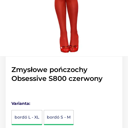
Zmysłowe pończochy
Obsessive S800 czerwony
Varianta:
bordó L - XL
bordó S - M