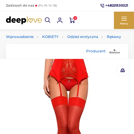
+48221530321
Zadzwoń do nas
(Pn-Pt 10-18)
0
Menu
Wprowadzenie
KOBIETY
Odzież erotyczna
Rękawy
Producent