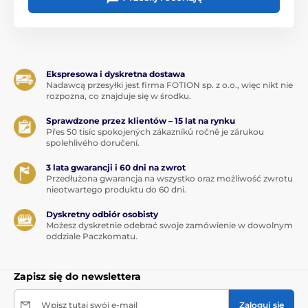
Ekspresowa i dyskretna dostawa
Nadawcą przesyłki jest firma FOTION sp. z o.o., więc nikt nie
rozpozna, co znajduje się w środku.
Sprawdzone przez klientów – 15 lat na rynku
Přes 50 tisíc spokojených zákazníků ročně je zárukou
spolehlivého doručení.
3 lata gwarancji i 60 dni na zwrot
Przedłużona gwarancja na wszystko oraz możliwość zwrotu
nieotwartego produktu do 60 dni.
Dyskretny odbiór osobisty
Możesz dyskretnie odebrać swoje zamówienie w dowolnym
oddziale Paczkomatu.
Zapisz się do newslettera
Wpisz tutaj swój e-mail
Zaloguj się