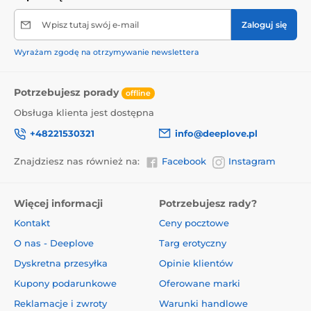
Wpisz tutaj swój e-mail
Zaloguj się
Wyrażam zgodę na otrzymywanie newslettera
Potrzebujesz porady
offline
Obsługa klienta jest dostępna
+48221530321
info@deeplove.pl
Znajdziesz nas również na:
Facebook
Instagram
Więcej informacji
Potrzebujesz rady?
Kontakt
Ceny pocztowe
O nas - Deeplove
Targ erotyczny
Dyskretna przesyłka
Opinie klientów
Kupony podarunkowe
Oferowane marki
Reklamacje i zwroty
Warunki handlowe