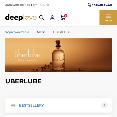
+48221530321
Zadzwoń do nas
(Pn-Pt 10-18)
0
Menu
Wprowadzenie
Marki
UBERLUBE
UBERLUBE
BESTSELLERY
1