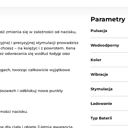
Parametry
Pulsacja
ość zmienia się w zależności od nacisku,
yjna) i precyzyjnej stymulacji prowadzisz
Wodoodporny
 chcesz – na księżyc i z powrotem. Xena
bez odwracania się wzdłuż łodygi oraz
Kolor
ręgach, tworząc całkowicie wyjątkowe
Wibracje
Stymulacja
obszarach i odblokuj nowe punkty
Ładowanie
ności nacisku.
Typ Baterii
dla ciała i objęte 2-letnią gwarancją.