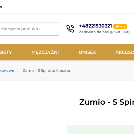
s
+48221530321
offline
. Kategoria produktu
Zadzwoń do nas
(Pn-Pt 10-18)
BIETY
MĘŻCZYŹNI
UNISEX
AKCESO
likonowe
Zumio - S Spirotip Vibrator
Zumio - S Spi