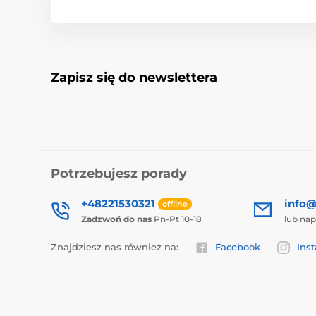
Zapisz się do newslettera
Potrzebujesz porady
+48221530321
info@
offline
Zadzwoń do nas
Pn-Pt 10-18
lub nap
Znajdziesz nas również na:
Facebook
Ins