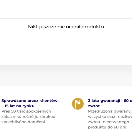
Nikt jeszcze nie ocenił produktu
Sprawdzone przez klientów
3 lata gwarancji i 60 
– 15 lat na rynku
zwrot
Přes 50 tisíc spokojených
Przedłużona gwarancj
zákazníků ročně je zárukou
wszystko oraz możliw
spolehlivého doručení.
zwrotu nieotwartego
produktu do 60 dni.