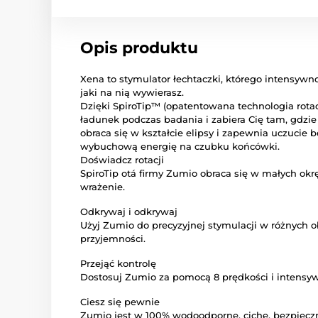
Opis produktu
Xena to stymulator łechtaczki, którego intensywn
jaki na nią wywierasz.
Dzięki SpiroTip™ (opatentowana technologia rotac
ładunek podczas badania i zabiera Cię tam, gdzie
obraca się w kształcie elipsy i zapewnia uczucie 
wybuchową energię na czubku końcówki.
Doświadcz rotacji
SpiroTip otá firmy Zumio obraca się w małych ok
wrażenie.
Odkrywaj i odkrywaj
Użyj Zumio do precyzyjnej stymulacji w różnych 
przyjemności.
Przejąć kontrolę
Dostosuj Zumio za pomocą 8 prędkości i intensyw
Ciesz się pewnie
Zumio jest w 100% wodoodporne, ciche, bezpieczne 