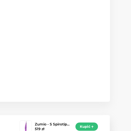
Zumio - S Spirotip…
Kupić
519 zł