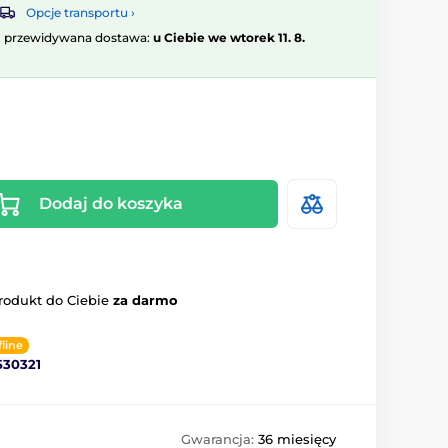
Opcje transportu ›
, przewidywana dostawa:
u Ciebie we wtorek 11. 8.
Dodaj do koszyka
rodukt do Ciebie
za darmo
fline
530321
Gwarancja:
36 miesięcy