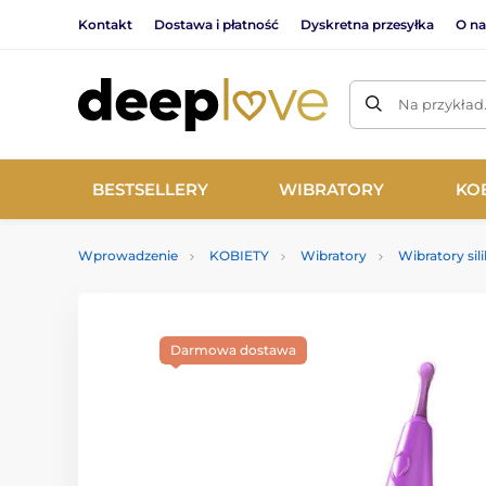
Kontakt
Dostawa i płatność
Dyskretna przesyłka
O na
Na przykład
BESTSELLERY
WIBRATORY
KO
Wprowadzenie
KOBIETY
Wibratory
Wibratory si
Darmowa dostawa