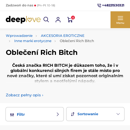
+48221530321
Zadzwoń do nas
(Pn-Pt 10-18)
0
Menu
Wprowadzenie
AKCESORIA EROTICZNE
Inne marki erotyczne
Oblečení Rich Bitch
Oblečení Rich Bitch
Česká značka
RICH BITCH
je důkazem toho, že i v
globální konkurenci silných firem je stále místo pro
nové značky, které si umí získat pozornost originalním
stylem a neotřelými nápady.
Jsme RICH BITCH
Zobacz pełny opis
›
Sortowanie
Filtr