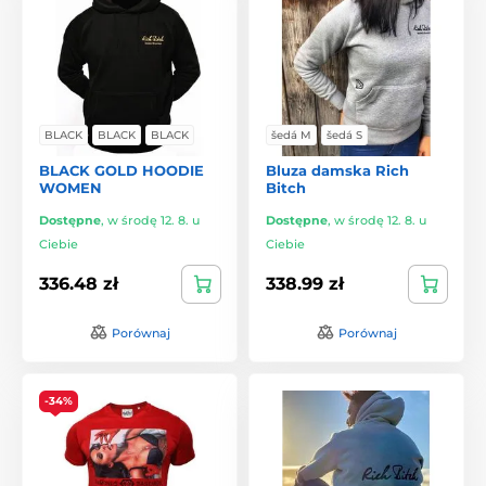
BLACK
BLACK
BLACK
šedá M
šedá S
BLACK GOLD HOODIE
Bluza damska Rich
WOMEN
Bitch
Dostępne
,
w środę 12. 8. u
Dostępne
,
w środę 12. 8. u
Ciebie
Ciebie
336.48 zł
338.99 zł
Porównaj
Porównaj
-34%