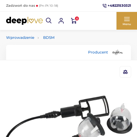
+48221530321
Zadzwoń do nas
(Pn-Pt 10-18)
0
Menu
Wprowadzenie
BDSM
Producent