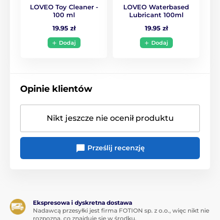
LOVEO Toy Cleaner -
LOVEO Waterbased
100 ml
Lubricant 100ml
19.95 zł
19.95 zł
Dodaj
Dodaj
Opinie klientów
Nikt jeszcze nie ocenił produktu
Prześlij recenzję
Ekspresowa i dyskretna dostawa
Nadawcą przesyłki jest firma FOTION sp. z o.o., więc nikt nie
rozpozna, co znajduje się w środku.