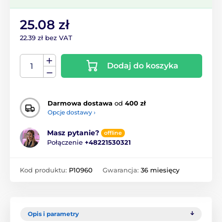
25.08 zł
22.39 zł bez VAT
Dodaj do koszyka
Darmowa dostawa
od
400 zł
Opcje dostawy ›
Masz pytanie?
offline
Połączenie
+48221530321
Kod produktu:
P10960
Gwarancja:
36 miesięcy
Opis i parametry