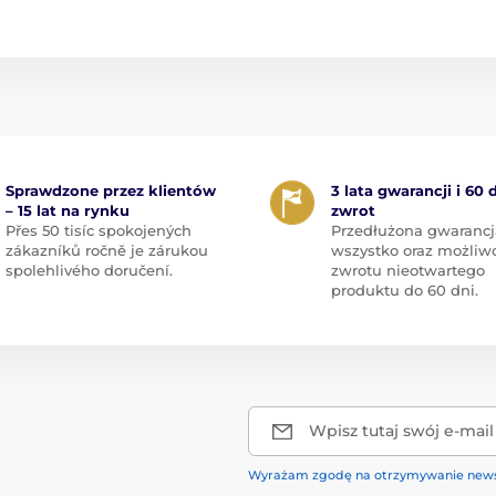
Sprawdzone przez klientów
3 lata gwarancji i 60 
– 15 lat na rynku
zwrot
Přes 50 tisíc spokojených
Przedłużona gwarancj
zákazníků ročně je zárukou
wszystko oraz możliw
spolehlivého doručení.
zwrotu nieotwartego
produktu do 60 dni.
Wpisz tutaj swój e-mail
Wyrażam zgodę na otrzymywanie news