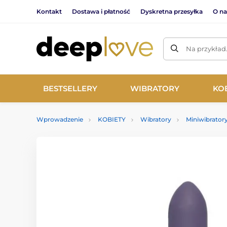
Kontakt
Dostawa i płatność
Dyskretna przesyłka
O na
Na przykład
BESTSELLERY
WIBRATORY
KO
Wprowadzenie
KOBIETY
Wibratory
Miniwibrator