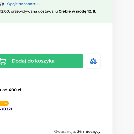
Opcje transportu ›
 12:00, przewidywana dostawa:
u Ciebie w środę 12. 8.
Dodaj do koszyka
a
od
400 zł
fline
530321
Gwarancja:
36 miesięcy