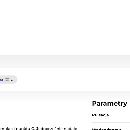
na
(0)
Parametry
Pulsacja
ymulacji punktu G. Jednocześnie nadaje
Wodoodporny