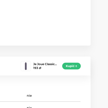
Je Joue Classic…
Kupić
193 zł
nie
nie