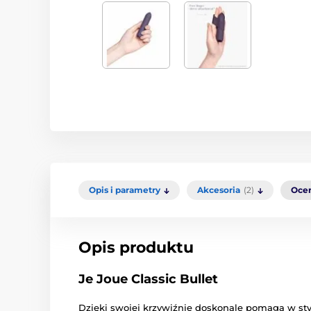
Opis i parametry
Akcesoria
(2)
Oce
Opis produktu
Je Joue Classic Bullet
Dzięki swojej krzywiźnie doskonale pomaga w st