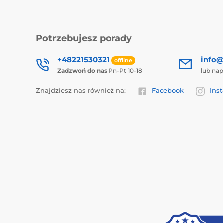
Potrzebujesz porady
+48221530321
info@
offline
Zadzwoń do nas
Pn-Pt 10-18
lub nap
Znajdziesz nas również na:
Facebook
Ins