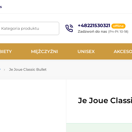
s
+48221530321
offline
. Kategoria produktu
Zadzwoń do nas
(Pn-Pt 10-18)
BIETY
MĘŻCZYŹNI
UNISEX
AKCESO
y
Je Joue Classic Bullet
Je Joue Class