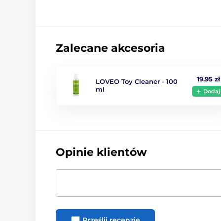
Zalecane akcesoria
19.95 zł
LOVEO Toy Cleaner - 100
ml
Dodaj
Opinie klientów
Prześlij recenzję