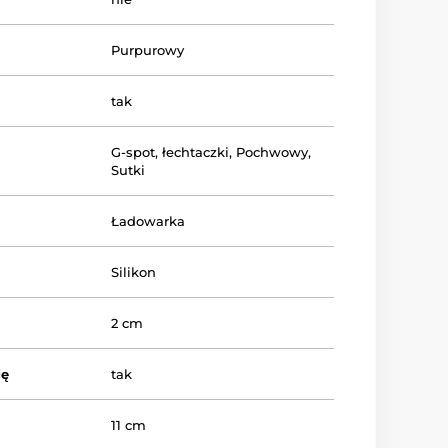
Purpurowy
tak
G-spot
,
łechtaczki
,
Pochwowy
,
Sutki
Ładowarka
Silikon
2 cm
dę
tak
11 cm