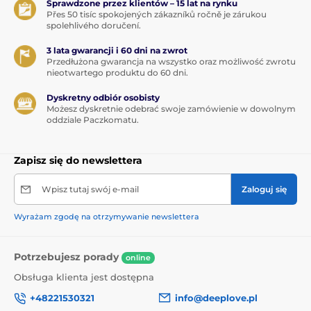
Sprawdzone przez klientów – 15 lat na rynku
Přes 50 tisíc spokojených zákazníků ročně je zárukou
spolehlivého doručení.
3 lata gwarancji i 60 dni na zwrot
Przedłużona gwarancja na wszystko oraz możliwość zwrotu
nieotwartego produktu do 60 dni.
Dyskretny odbiór osobisty
Możesz dyskretnie odebrać swoje zamówienie w dowolnym
oddziale Paczkomatu.
Zapisz się do newslettera
Wpisz tutaj swój e-mail
Zaloguj się
Wyrażam zgodę na otrzymywanie newslettera
Potrzebujesz porady
online
Obsługa klienta jest dostępna
+48221530321
info@deeplove.pl