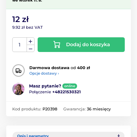
we wtorek 11. 8.
12 zł
9.92 zł bez VAT
Dodaj do koszyka
Darmowa dostawa
od
400 zł
Opcje dostawy ›
Masz pytanie?
online
Połączenie
+48221530321
Kod produktu:
P20398
Gwarancja:
36 miesięcy
Opis i parametry