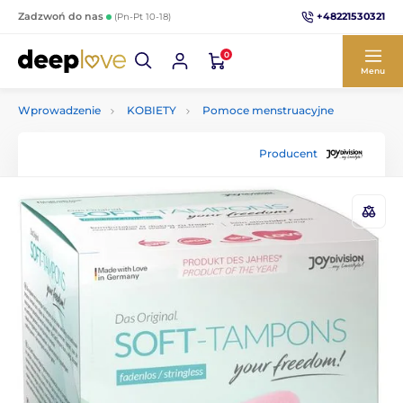
+48221530321
Zadzwoń do nas
(Pn-Pt 10-18)
0
Menu
Wprowadzenie
KOBIETY
Pomoce menstruacyjne
Producent