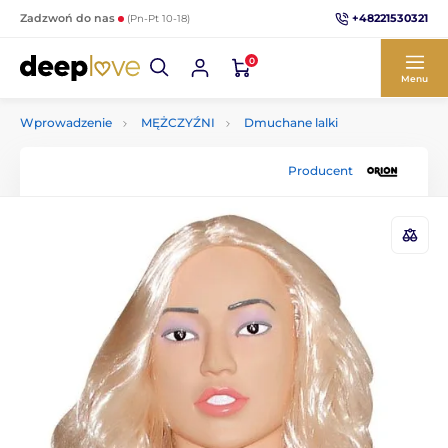
+48221530321
Zadzwoń do nas
(Pn-Pt 10-18)
0
Menu
Wprowadzenie
MĘŻCZYŹNI
Dmuchane lalki
Producent