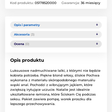
Kod produktu:
05178520000
Gwarancja:
36 miesięcy
Opis i parametry
Akcesoria
(3)
Ocena
(0)
Opis produktu
Luksusowe
nadmuchiwane
lalki
, z którymi
nie będzie
kobieta
potrzeba
.
Piękne blond
włosy
,
śliskie
Pochwa
wykonana z
materiału skóropodobnego
materuálu
wąski
anal
.
Pochodzi
z wibrującym
jajkiem
, które
zwiększą
irytujące
uczucie.
Natalie
jest
idealnie
ukształtowane
ramiona, które
Ściskam Cię
podczas
seksu
.
Pakiet
zawiera pompę
,
worek
proszku
dla
lepszego
przechowywania.