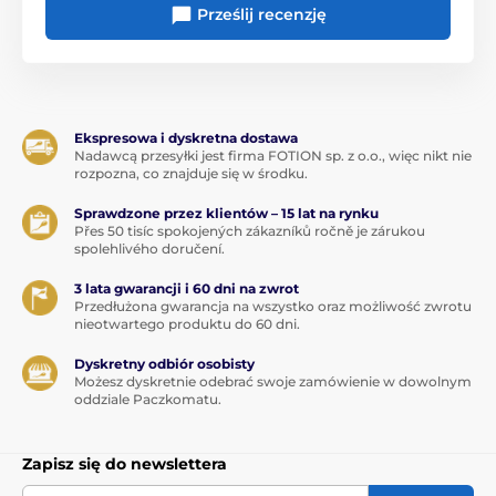
Prześlij recenzję
Ekspresowa i dyskretna dostawa
Nadawcą przesyłki jest firma FOTION sp. z o.o., więc nikt nie
rozpozna, co znajduje się w środku.
Sprawdzone przez klientów – 15 lat na rynku
Přes 50 tisíc spokojených zákazníků ročně je zárukou
spolehlivého doručení.
3 lata gwarancji i 60 dni na zwrot
Przedłużona gwarancja na wszystko oraz możliwość zwrotu
nieotwartego produktu do 60 dni.
Dyskretny odbiór osobisty
Możesz dyskretnie odebrać swoje zamówienie w dowolnym
oddziale Paczkomatu.
Zapisz się do newslettera