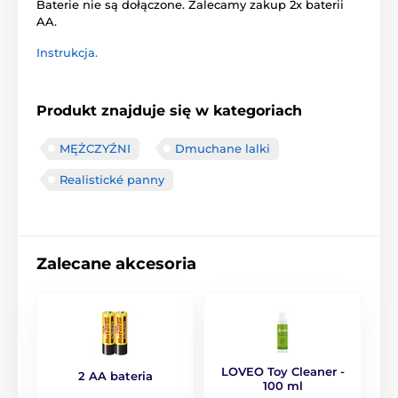
Baterie
nie są dołączone.
Zalecamy
zakup
2x baterii
AA
.
Instrukcja.
Produkt znajduje się w kategoriach
MĘŻCZYŹNI
Dmuchane lalki
Realistické panny
Zalecane akcesoria
LOVEO Toy Cleaner -
2 AA bateria
100 ml