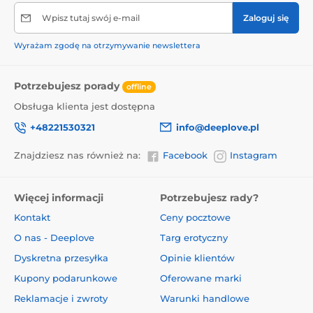
Wpisz tutaj swój e-mail
Zaloguj się
Wyrażam zgodę na otrzymywanie newslettera
Potrzebujesz porady
offline
Obsługa klienta jest dostępna
+48221530321
info@deeplove.pl
Znajdziesz nas również na:
Facebook
Instagram
Więcej informacji
Potrzebujesz rady?
Kontakt
Ceny pocztowe
O nas - Deeplove
Targ erotyczny
Dyskretna przesyłka
Opinie klientów
Kupony podarunkowe
Oferowane marki
Reklamacje i zwroty
Warunki handlowe