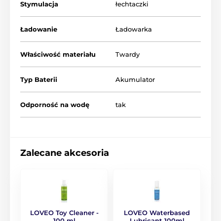
Stymulacja
łechtaczki
Ładowanie
Ładowarka
Właściwość materiału
Twardy
Typ Baterii
Akumulator
Odporność na wodę
tak
Zalecane akcesoria
LOVEO Toy Cleaner -
LOVEO Waterbased
100 ml
Lubricant 100ml