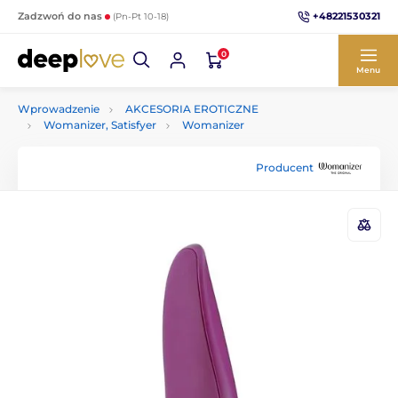
+48221530321
Zadzwoń do nas
(Pn-Pt 10-18)
0
Menu
Wprowadzenie
AKCESORIA EROTICZNE
Womanizer, Satisfyer
Womanizer
Producent