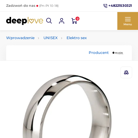
+48221530321
Zadzwoń do nas
(Pn-Pt 10-18)
0
Menu
Wprowadzenie
UNISEX
Elektro sex
Producent