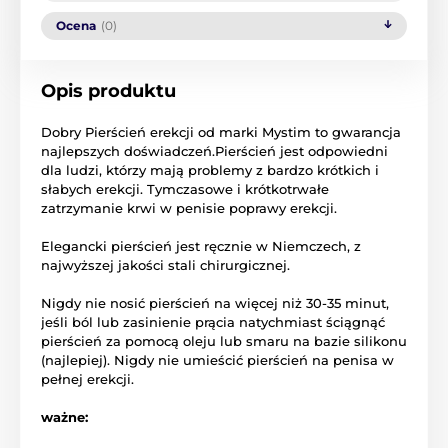
Ocena
(0)
Opis produktu
Dobry
Pierścień
erekcji
od
marki
Mystim
to gwarancja
najlepszych doświadczeń
.Pierścień
jest odpowiedni
dla
ludzi, którzy mają
problemy z
bardzo krótkich
i
słabych
erekcji
.
Tymczasowe i
krótkotrwałe
zatrzymanie
krwi w
penisie
poprawy
erekcji
.
Elegancki
pierścień
jest ręcznie
w Niemczech,
z
najwyższej jakości
stali chirurgicznej
.
Nigdy nie
nosić
pierścień
na więcej niż
30-35
minut
,
jeśli
ból lub
zasinienie
prącia
natychmiast
ściągnąć
pierścień
za pomocą
oleju lub
smaru
na bazie
silikonu
(
najlepiej).
Nigdy nie
umieścić pierścień
na penisa
w
pełnej erekcji
.
ważne: