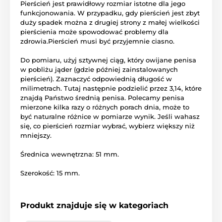
Pierścień
jest
prawidłowy rozmiar
istotne dla jego
funkcjonowania
.
W
przypadku, gdy
pierścień
jest zbyt
duży
spadek
można
z drugiej strony
z małej
wielkości
pierścienia
może
spowodować
problemy
dla
zdrowia.
Pierścień
musi być
przyjemnie
ciasno.
Do pomiaru
, użyj
sztywnej
ciąg
, który
owijane
penisa
w pobliżu
jąder
(
gdzie
później
zainstalowanych
pierścień
).
Zaznaczyć
odpowiednią długość
w
milimetrach
.
Tutaj
następnie
podzielić przez
3,14
,
które
znajdą Państwo
średnią
penisa
.
Polecamy
penisa
mierzone
kilka razy
o różnych porach
dnia,
może to
być naturalne
różnice w
pomiarze
wynik.
Jeśli
wahasz
się
, co
pierścień
rozmiar
wybrać,
wybierz
większy
niż
mniejszy.
Średnica wewnętrzna
:
51
mm
.
Szerokość:
15
mm
.
Produkt znajduje się w kategoriach