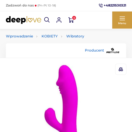
+48221530321
Zadzwoń do nas
(Pn-Pt 10-18)
0
Menu
Wprowadzenie
KOBIETY
Wibratory
Producent