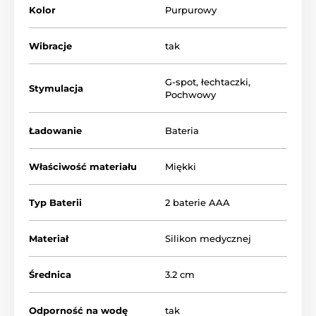
Kolor
Purpurowy
Wibracje
tak
G-spot
,
łechtaczki
,
Stymulacja
Pochwowy
Ładowanie
Bateria
Właściwość materiału
Miękki
Typ Baterii
2 baterie AAA
Materiał
Silikon medycznej
Średnica
3.2 cm
Odporność na wodę
tak