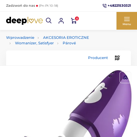
+48221530321
Zadzwoń do nas
(Pn-Pt 10-18)
0
Menu
Wprowadzenie
AKCESORIA EROTICZNE
Womanizer, Satisfyer
Párové
Producent