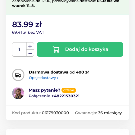
Zamówienia do 12:00, przewidywana dostawa:
u Ciebie we
wtorek 11. 8.
83.99 zł
69.41 zł bez VAT
Dodaj do koszyka
Darmowa dostawa
od
400 zł
Opcje dostawy ›
Masz pytanie?
offline
Połączenie
+48221530321
Kod produktu:
06179030000
Gwarancja:
36 miesięcy