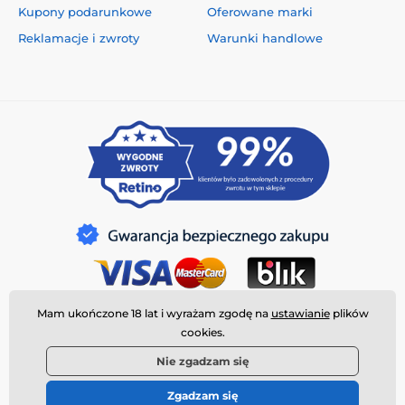
Kupony podarunkowe
Oferowane marki
Reklamacje i zwroty
Warunki handlowe
Mam ukończone 18 lat i wyrażam zgodę na
ustawianie
plików
cookies.
Nie zgadzam się
Zgadzam się
© 2026 www.deeplove.pl ⦁ Utworzono e-sklep
SIMPLIA.cz