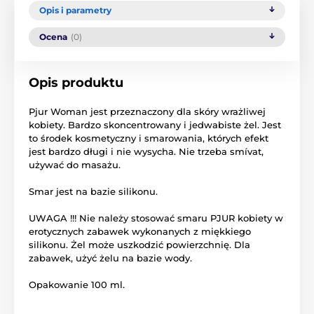
Opis i parametry
Ocena
(0)
Opis produktu
Pjur
Woman
jest przeznaczony
dla skóry wrażliwej
kobiety.
Bardzo skoncentrowany
i jedwabiste
żel
.
Jest
to
środek
kosmetyczny
i smarowania
, których
efekt
jest bardzo
długi i
nie wysycha
.
Nie trzeba
smívat
,
używać
do masażu
.
Smar
jest
na bazie silikonu
.
UWAGA
!!!
Nie należy stosować
smaru
PJUR
kobiety
w
erotycznych
zabawek
wykonanych z
miękkiego
silikonu
.
Żel może
uszkodzić powierzchnię
.
Dla
zabawek
,
użyć
żelu
na bazie wody
.
Opakowanie
100 ml
.