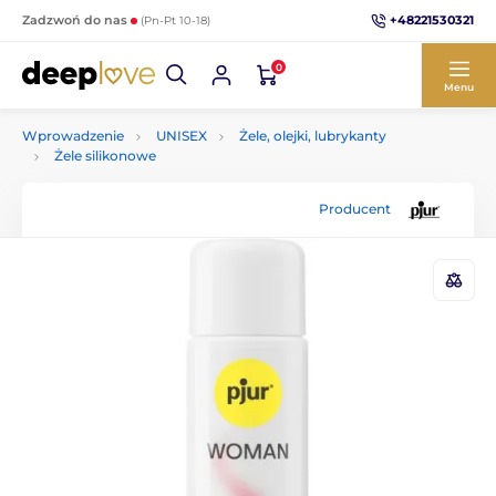
+48221530321
Zadzwoń do nas
(Pn-Pt 10-18)
0
Menu
Wprowadzenie
UNISEX
Żele, olejki, lubrykanty
Żele silikonowe
Producent