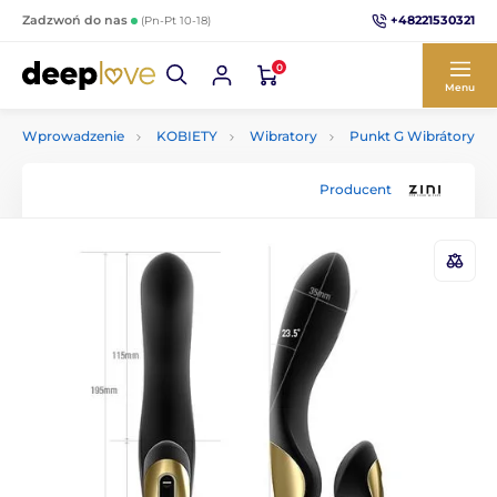
+48221530321
Zadzwoń do nas
(Pn-Pt 10-18)
0
Menu
Wprowadzenie
KOBIETY
Wibratory
Punkt G Wibrátory
Producent