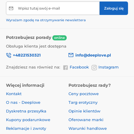
Wpisz tutaj swój e-mail
Zaloguj się
Wyrażam zgodę na otrzymywanie newslettera
Potrzebujesz porady
online
Obsługa klienta jest dostępna
+48221530321
info@deeplove.pl
Znajdziesz nas również na:
Facebook
Instagram
Więcej informacji
Potrzebujesz rady?
Kontakt
Ceny pocztowe
O nas - Deeplove
Targ erotyczny
Dyskretna przesyłka
Opinie klientów
Kupony podarunkowe
Oferowane marki
Reklamacje i zwroty
Warunki handlowe